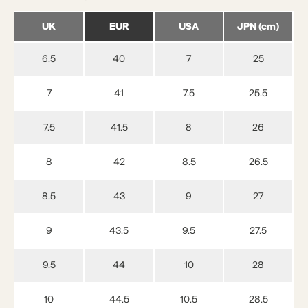
UK
EUR
USA
JPN (cm)
6.5
40
7
25
7
41
7.5
25.5
7.5
41.5
8
26
8
42
8.5
26.5
8.5
43
9
27
9
43.5
9.5
27.5
9.5
44
10
28
10
44.5
10.5
28.5