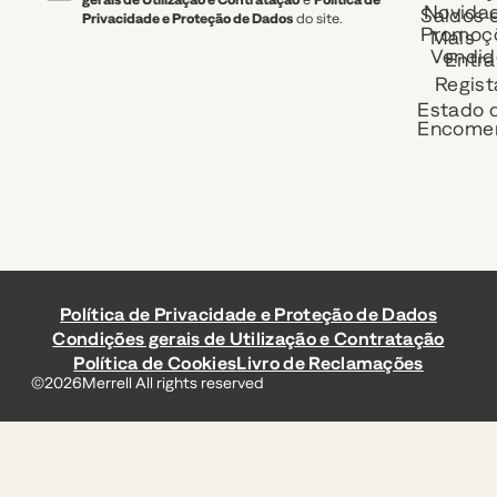
Novida
Saldos 
Privacidade e Proteção de Dados
do site.
Promoç
Mais
Vendid
Entra
Regist
Estado 
Encome
Política de Privacidade e Proteção de Dados
Condições gerais de Utilização e Contratação
Política de Cookies
Livro de Reclamações
©
2026
Merrell All rights reserved