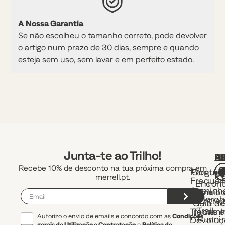
A Nossa Garantia
Se não escolheu o tamanho correto, pode devolver
o artigo num prazo de 30 dias, sempre e quando
esteja sem uso, sem lavar e em perfeito estado.
Junta-te ao Trilho!
A
R
L
Recebe 10% de desconto na tua próxima compra em
Pergunt
Contac
P
merrell.pt.
Frequen
Encont
Caminh
uma Lo
Envio 
e March
Entre
Guia d
Trail
Trocas e
Taman
Autorizo o envio de emails e concordo com as
Condições
Runni
Devoluç
gerais de Utilização e Contratação
e
Política de