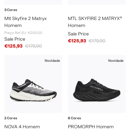
3 Cores
Mtl Skyfire 2 Matryx
MTL SKYFIRE 2 MATRYX®
Homem
Homem
Preço Ref EU: €200,00
Sale Price
Sale Price
€125,93
€179,90
€125,93
€179,90
Novidade
Novidade
2 Cores
6 Cores
NOVA 4 Homem
PROMORPH Homem