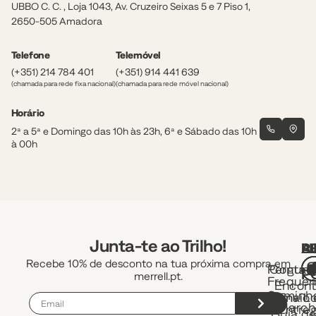
UBBO C. C. , Loja 1043, Av. Cruzeiro Seixas 5 e 7 Piso 1,
2650-505 Amadora
Telefone
Telemóvel
(+351) 214 784 401
(+351) 914 441 639
(chamada para rede fixa nacional)
(chamada para rede móvel nacional)
Horário
2ª a 5ª e Domingo das 10h às 23h, 6ª e Sábado das 10h
à 00h
Junta-te ao Trilho!
A
R
L
Recebe 10% de desconto na tua próxima compra em
Pergunt
Contac
P
merrell.pt.
Frequen
Encont
Caminh
uma Lo
Envio 
e March
Entre
Guia d