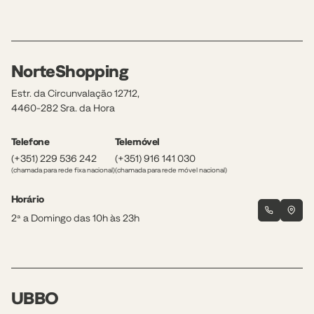
NorteShopping
Estr. da Circunvalação 12712,
4460-282 Sra. da Hora
Telefone
Telemóvel
(+351) 229 536 242
(+351) 916 141 030
(chamada para rede fixa nacional)
(chamada para rede móvel nacional)
Horário
2ª a Domingo das 10h às 23h
UBBO