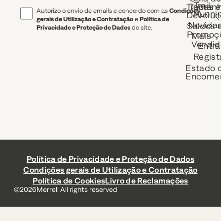
Trail
Trocas e
Taman
Autorizo o envio de emails e concordo com as
Condições
Runni
Devoluç
gerais de Utilização e Contratação
e
Política de
Novida
Saldos 
Privacidade e Proteção de Dados
do site.
Promoç
Mais
Vendid
Entra
Regist
Estado 
Encome
Política de Privacidade e Proteção de Dados
Condições gerais de Utilização e Contratação
Política de Cookies
Livro de Reclamações
©
2026
Merrell All rights reserved