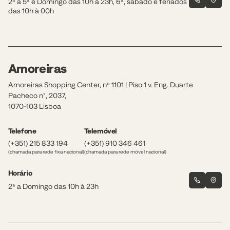
2ª a 5ª e Domingo das 10h à 23h, 6ª, sábado e feriados
das 10h à 00h
Amoreiras
Amoreiras Shopping Center, nº 1101 | Piso 1 v. Eng. Duarte
Pacheco n°, 2037,
1070-103 Lisboa
Telefone
Telemóvel
(+351) 215 833 194
(+351) 910 346 461
(chamada para rede fixa nacional)
(chamada para rede móvel nacional)
Horário
2ª a Domingo das 10h à 23h