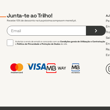
Junta-te ao Trilho!
A
Pe
Recebe 10% de desconto na tua próxima compra em merrell.pt.
En
Tr
Sa
Autorizo o envio de emails e concordo com as
Condições gerais de Utilização e Contratação
En
e
Política de Privacidade e Proteção de Dados
do site.
Re
Es