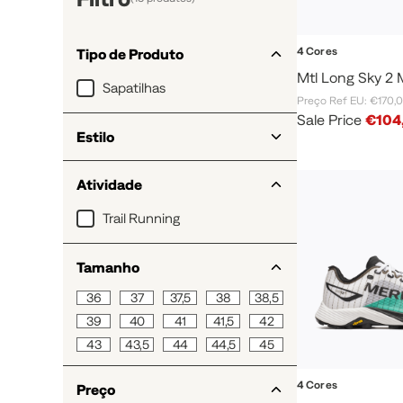
4 Cores
Tipo de Produto
Mtl Long Sky 2 
Sapatilhas
Preço Ref EU: €170,
Sale Price
€104
Estilo
Outdoor Performance
Atividade
Trail Running
Tamanho
36
37
37,5
38
38,5
39
40
41
41,5
42
43
43,5
44
44,5
45
4 Cores
Preço