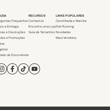
JUDA
RECURSOS
LINKS POPULARES
rguntas Frequentes
Contactos
Caminhada e Marcha
vio e Entrega
Encontre uma Loja
Trail Running
ocas e Devoluções
Guia de Tamanhos
Novidades
ldos e Promoções
Mais Vendidos
trar
gistar
tado da Encomenda