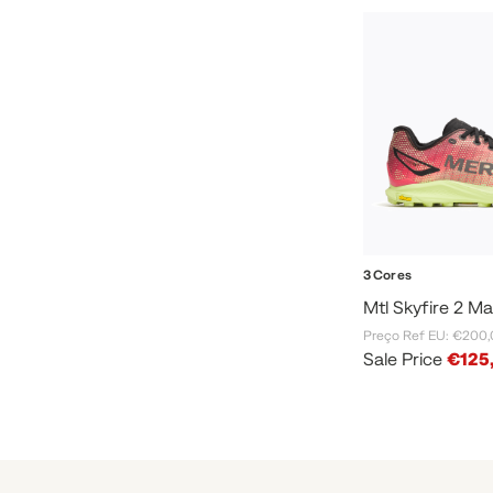
3 Cores
Mtl Skyfire 2 M
Preço Ref EU: €200
Sale Price
€125