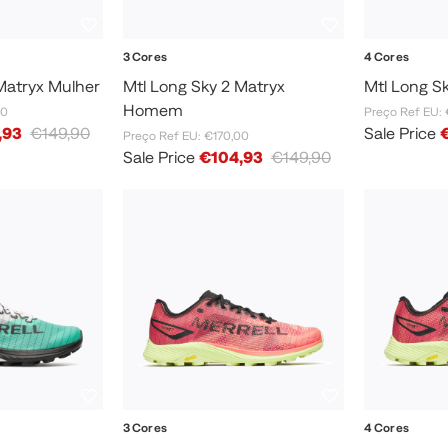
3 Cores
4 Cores
Matryx Mulher
Mtl Long Sky 2 Matryx
Mtl Long S
Homem
00
Preço Ref EU: 
,93
€149,90
Sale Price
Preço Ref EU: €170,00
Sale Price
€104,93
€149,90
3 Cores
4 Cores