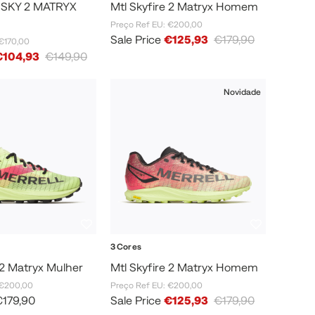
SKY 2 MATRYX
Mtl Skyfire 2 Matryx Homem
Preço Ref EU: €200,00
Sale Price
€125,93
€179,90
€170,00
€104,93
€149,90
Novidade
3 Cores
 2 Matryx Mulher
Mtl Skyfire 2 Matryx Homem
 €200,00
Preço Ref EU: €200,00
€179,90
Sale Price
€125,93
€179,90