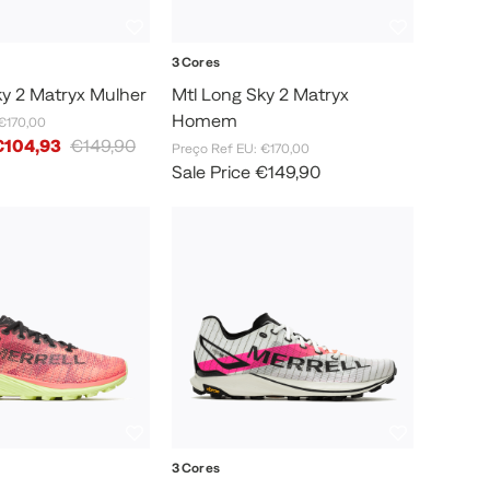
3 Cores
ky 2 Matryx Mulher
Mtl Long Sky 2 Matryx
Homem
€170,00
€104,93
€149,90
Preço Ref EU: €170,00
Sale Price
€149,90
3 Cores