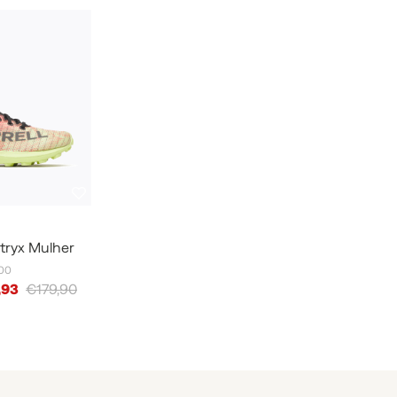
atryx Mulher
,00
,93
€179,90