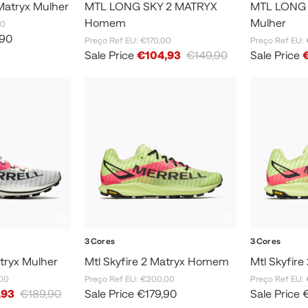
Matryx Mulher
MTL LONG SKY 2 MATRYX
MTL LONG 
Homem
Mulher
00
,90
Preço Ref EU: €170,00
Preço Ref EU: 
Sale Price
€104,93
€149,90
Sale Price
3 Cores
3 Cores
atryx Mulher
Mtl Skyfire 2 Matryx Homem
Mtl Skyfire
,00
Preço Ref EU: €200,00
Preço Ref EU:
,93
€189,90
Sale Price
€179,90
Sale Price