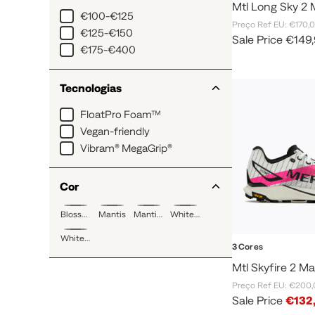
Mtl Long Sky 2 
€100-€125
Preço Ref EU: €170,
€125-€150
Sale Price
€149
€175-€400
Tecnologias
FloatPro Foam™
Vegan-friendly
Vibram® MegaGrip®
Cor
Blossom/crimson
Mantis
Mantis/blossom
White/multi
White/turquoise
3 Cores
Mtl Skyfire 2 M
Preço Ref EU: €200
Sale Price
€132