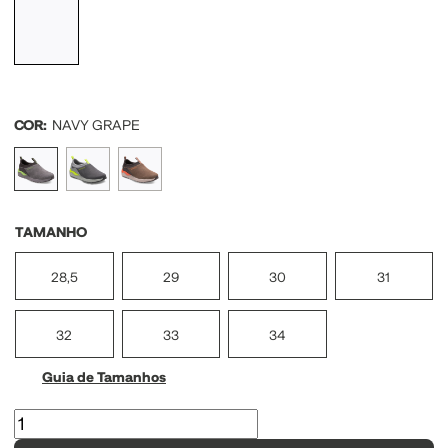
COR:
NAVY GRAPE
TAMANHO
28,5
29
30
31
32
33
34
Guia de Tamanhos