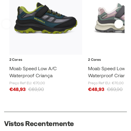
2 Cores
2 Cores
Moab Speed Low A/C
Moab Speed Low A
Waterproof Criança
Waterproof Crianç
Preço Ref EU: €70,00
Preço Ref EU: €70,00
Sale Price
Sale Price
€48,93
€69,90
€48,93
€69,90
Vistos Recentemente