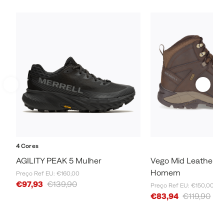
4 Cores
AGILITY PEAK 5 Mulher
Vego Mid Leather W
Homem
Preço Ref EU: €160,00
Sale Price
€97,93
€139,90
Preço Ref EU: €150,00
Sale Price
€83,94
€119,90