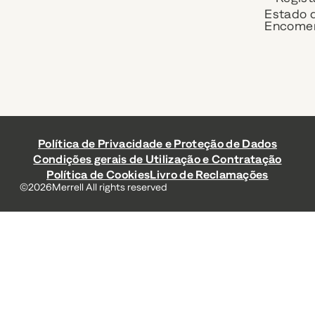
Estado 
Encome
Política de Privacidade e Proteção de Dados
Condições gerais de Utilização e Contratação
Política de Cookies
Livro de Reclamações
©
2026
Merrell All rights reserved