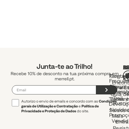
Junta-te ao Trilho!
A
R
L
Recebe 10% de desconto na tua próxima compra em
Pergunt
Contac
P
merrell.pt.
Frequen
Encont
Caminh
uma Lo
Envio 
e March
Entre
Guia d
Trail
Trocas e
Taman
Autorizo o envio de emails e concordo com as
Condições
Runni
Devoluç
gerais de Utilização e Contratação
e
Política de
Novida
Saldos 
Privacidade e Proteção de Dados
do site.
Promoç
Mais
Vendid
Entra
Regist