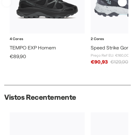
4 Cores
2 Cores
TEMPO EXP Homem
Speed Strike Gore-
Sale Price
Preço Ref EU: €160,00
€89,90
Sale Price
€90,93
€129,90
Vistos Recentemente