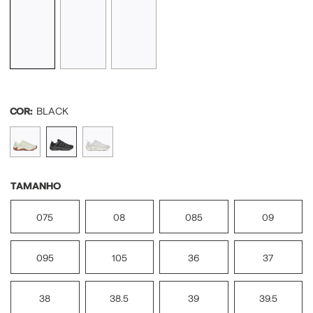
COR:
BLACK
TAMANHO
075
08
085
09
095
105
36
37
38
38.5
39
39.5