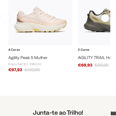
4 Cores
2 Cores
Agility Peak 5 Mulher
AGILITY TRAIL Ho
Preço Ref EU: €160,00
Sale Price
€69,93
€99,90
Sale Price
€97,93
€139,90
Junta-te ao Trilho!
A
R
L