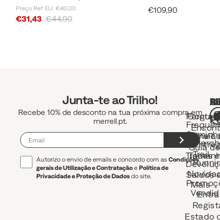
Preço Ref EU: €40,00
Sale Price
€109,90
Sale Price
€31,43
€44,90
Junta-te ao Trilho!
A
R
L
Recebe 10% de desconto na tua próxima compra em
Pergunt
Contac
P
merrell.pt.
Frequen
Encont
Caminh
uma Lo
Envio 
e March
Entre
Guia d
Trail
Trocas e
Taman
Autorizo o envio de emails e concordo com as
Condições
Runni
Devoluç
gerais de Utilização e Contratação
e
Política de
Novida
Saldos 
Privacidade e Proteção de Dados
do site.
Promoç
Mais
Vendid
Entra
Regist
Estado 