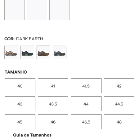
COR:
DARK EARTH
TAMANHO
40
41
41,5
42
43
43,5
44
44,5
45
46
46,5
48
Guia de Tamanhos