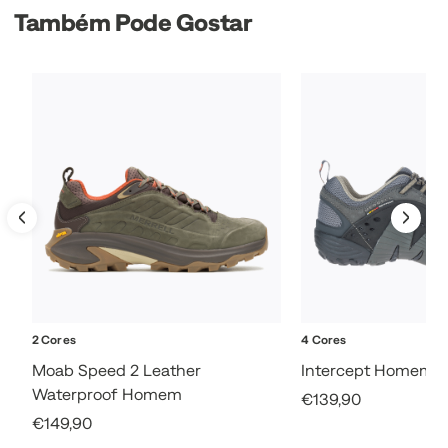
Também Pode Gostar
2 Cores
4 Cores
Moab Speed 2 Leather
Intercept Homem
Waterproof Homem
Sale Price
€139,90
Sale Price
€149,90