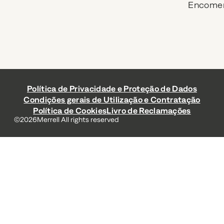
Encome
Política de Privacidade e Proteção de Dados
Condições gerais de Utilização e Contratação
Política de Cookies
Livro de Reclamações
©
2026
Merrell All rights reserved