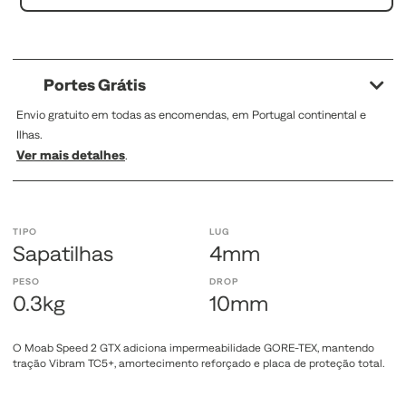
Portes Grátis
Envio gratuito em todas as encomendas, em Portugal continental e
Ilhas.
Ver mais detalhes
.
TIPO
LUG
Sapatilhas
4mm
PESO
DROP
0.3kg
10mm
O Moab Speed 2 GTX adiciona impermeabilidade GORE‑TEX, mantendo
tração Vibram TC5+, amortecimento reforçado e placa de proteção total.