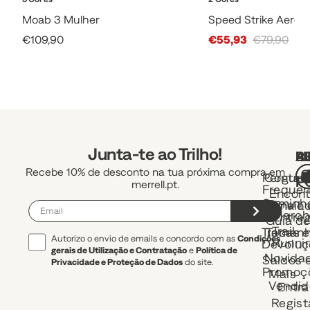
Moab 3 Mulher
Speed Strike Aeros
Sale Price
Sale Price
€109,90
€55,93
€79,90
Junta-te ao Trilho!
A
R
L
Recebe 10% de desconto na tua próxima compra em
Pergunt
Contac
P
merrell.pt.
Frequen
Encont
Caminh
uma Lo
Envio 
e March
Entre
Guia d
Trail
Trocas e
Taman
Autorizo o envio de emails e concordo com as
Condições
Runni
Devoluç
gerais de Utilização e Contratação
e
Política de
Novida
Saldos 
Privacidade e Proteção de Dados
do site.
Promoç
Mais
Vendid
Entra
Regist