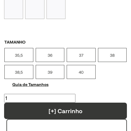
TAMANHO
35,5
36
37
38
38,5
39
40
Guia de Tamanhos
[+] Carrinho