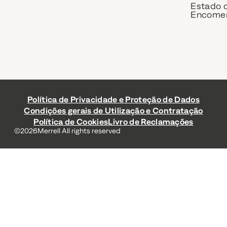
Estado 
Encome
Política de Privacidade e Proteção de Dados
Condições gerais de Utilização e Contratação
Política de Cookies
Livro de Reclamações
©
2026
Merrell All rights reserved