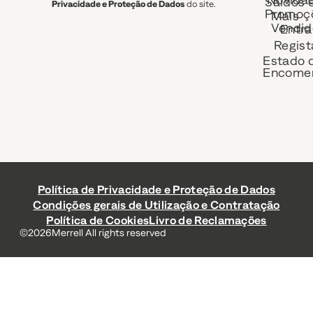
Saldos 
Privacidade e Proteção de Dados
do site.
Promoç
Mais
Vendid
Entra
Regist
Estado 
Encome
Política de Privacidade e Proteção de Dados
Condições gerais de Utilização e Contratação
Política de Cookies
Livro de Reclamações
©
2026
Merrell All rights reserved