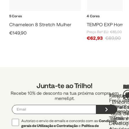
5 Cores
4 Cores
Chameleon 8 Stretch Mulher
TEMPO EXP Home
Sale Price
Preço Ref EU: €85,00
€149,90
Sale Price
€62,93
€89,90
Junta-te ao Trilho!
A
R
L
Recebe 10% de desconto na tua próxima compra em
Pergunt
Contac
P
merrell.pt.
Frequen
Encont
Caminh
uma Lo
Envio 
e March
Entre
Guia d
Trail
Trocas e
Taman
Autorizo o envio de emails e concordo com as
Condições
Runni
Devoluç
gerais de Utilização e Contratação
e
Política de
Novida