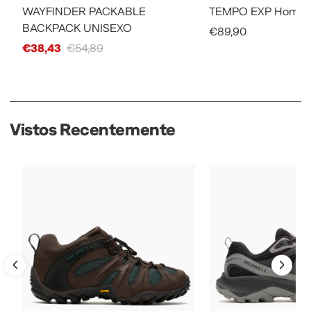
WAYFINDER PACKABLE
TEMPO EXP Home
BACKPACK UNISEXO
Sale Price
€89,90
Sale Price
€38,43
€54,89
Vistos Recentemente