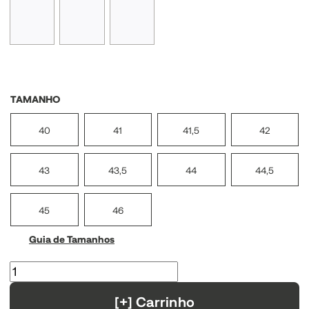
TAMANHO
40
41
41,5
42
43
43,5
44
44,5
45
46
Guia de Tamanhos
[+] Carrinho