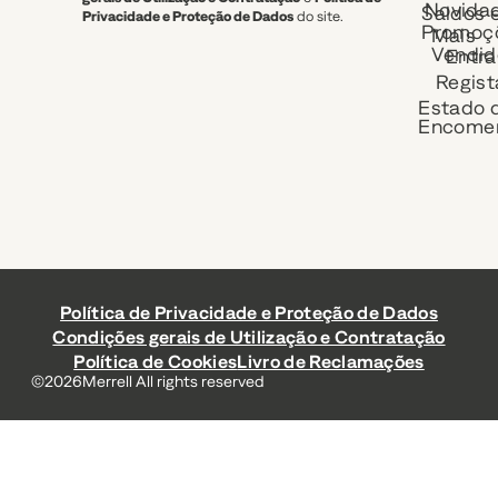
Novida
Saldos 
Privacidade e Proteção de Dados
do site.
Promoç
Mais
Vendid
Entra
Regist
Estado 
Encome
Política de Privacidade e Proteção de Dados
Condições gerais de Utilização e Contratação
Política de Cookies
Livro de Reclamações
©
2026
Merrell All rights reserved