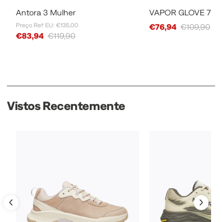
Antora 3 Mulher
VAPOR GLOVE 7 LT
Preço Ref EU: €135,00
Sale Price
€76,94
€109,90
Sale Price
€83,94
€119,90
Vistos Recentemente