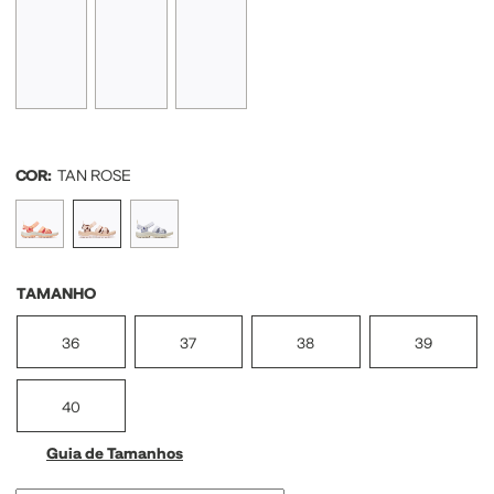
COR:
TAN ROSE
TAMANHO
36
37
38
39
40
Guia de Tamanhos