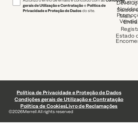
Autorizo o envio de emails e concordo com as
Condições
Runni
Devoluç
gerais de Utilização e Contratação
e
Política de
Novida
Saldos 
Privacidade e Proteção de Dados
do site.
Promoç
Mais
Vendid
Entra
Regist
Estado 
Encome
Política de Privacidade e Proteção de Dados
Condições gerais de Utilização e Contratação
Política de Cookies
Livro de Reclamações
©
2026
Merrell All rights reserved