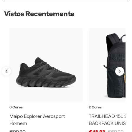
Vistos Recentemente
6 Cores
2 Cores
Maipo Explorer Aerosport
TRAILHEAD 15L SM
Homem
BACKPACK UNISE
Sale Price
Sale Price
€99,90
€48,93
€69,90