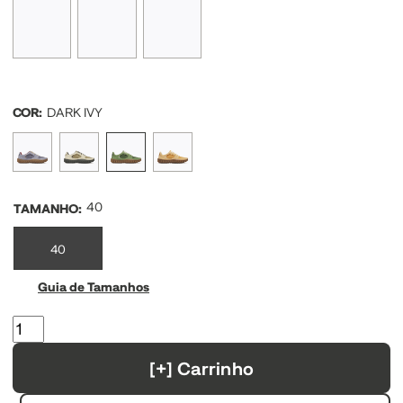
COR:
DARK IVY
40
TAMANHO
:
40
Guia de Tamanhos
[+] Carrinho