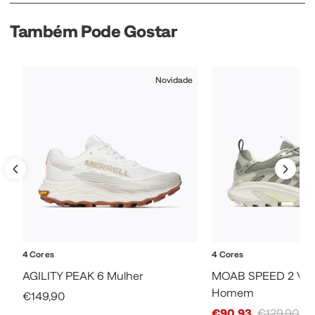
Também Pode Gostar
Novidade
4 Cores
4 Cores
AGILITY PEAK 6 Mulher
MOAB SPEED 2 VEN
Homem
Sale Price
€149,90
Sale Price
€90,93
€129,90