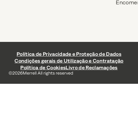
Encome
Política de Privacidade e Proteção de Dados
Condições gerais de Utilização e Contratação
Política de Cookies
Livro de Reclamações
©
2026
Merrell All rights reserved