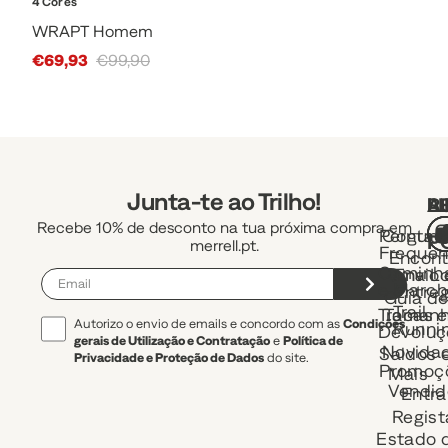
4 Cores
WRAPT Homem
Sale Price
€69,93
€99,90
Junta-te ao Trilho!
A
R
L
Recebe 10% de desconto na tua próxima compra em
Pergunt
Contac
P
merrell.pt.
Frequen
Encont
Caminh
uma Lo
Envio 
e March
Entre
Guia d
Trail
Trocas e
Taman
Autorizo o envio de emails e concordo com as
Condições
Runni
Devoluç
gerais de Utilização e Contratação
e
Política de
Novida
Saldos 
Privacidade e Proteção de Dados
do site.
Promoç
Mais
Vendid
Entra
Regist
Estado 