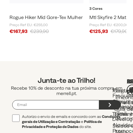
3 Cores
Rogue Hiker Mid Gore-Tex Mulher
Mtl Skyfire 2 Matr
Preço Ref EU: €255,00
Preço Ref EU: €200,00
Sale Price
Sale Price
€167,93
€239,90
€125,93
€179,90
Junta-te ao Trilho!
A
R
L
Recebe 10% de desconto na tua próxima compra em
Pergunt
Contac
P
merrell.pt.
Frequen
Encont
Caminh
uma Lo
Envio 
e March
Entre
Guia d
Trail
Trocas e
Taman
Autorizo o envio de emails e concordo com as
Condições
Runni
Devoluç
gerais de Utilização e Contratação
e
Política de
Novida
Saldos 
Privacidade e Proteção de Dados
do site.
Promoç
Mais