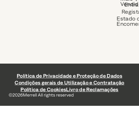
Vendid
Entra
Regist
Estado 
Encome
Política de Privacidade e Proteção de Dados
Condições gerais de Utilização e Contratação
Política de Cookies
Livro de Reclamações
©
2026
Merrell All rights reserved