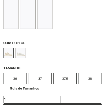
COR:
POPLAR
TAMANHO
36
37
37,5
38
Guia de Tamanhos