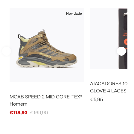
Novidade
ATACADORES 106C
GLOVE 4 LACES U
MOAB SPEED 2 MID GORE-TEX®
Sale Price
€5,95
Homem
Sale Price
€118,93
€169,90