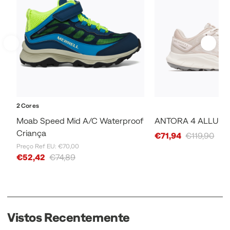
2 Cores
Moab Speed Mid A/C Waterproof
ANTORA 4 ALLURE
Criança
Sale Price
€71,94
€119,90
Preço Ref EU: €70,00
Sale Price
€52,42
€74,89
Vistos Recentemente