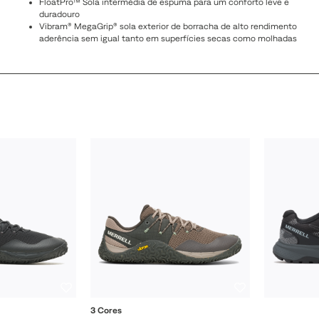
FloatPro™ Sola intermédia de espuma para um conforto leve e
duradouro
Vibram® MegaGrip® sola exterior de borracha de alto rendimento
aderência sem igual tanto em superfícies secas como molhadas
3 Cores