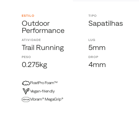
ESTILO
TIPO
Outdoor
Sapatilhas
Performance
ATIVIDADE
LUG
Trail Running
5mm
PESO
DROP
0.275kg
4mm
FloatPro Foam™
Vegan-friendly
Vibram® MegaGrip®