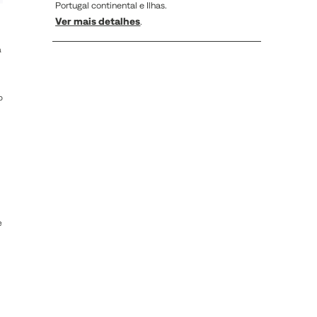
Portugal continental e Ilhas.
Ver mais detalhes
.
a
o
e