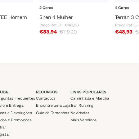
2 Cores
4 Cores
TEE Homem
Siren 4 Mulher
Terran 3 
Preço Ref EU: €140,00
Preço Ref EU
Sale Price
Sale Price
€83,94
€119,90
€48,93
€
JUDA
RECURSOS
LINKS POPULARES
rguntas Frequentes
Contactos
Caminhada e Marcha
vio e Entrega
Encontre uma Loja
Trail Running
ocas e Devoluções
Guia de Tamanhos
Novidades
ldos e Promoções
Mais Vendidos
trar
gistar