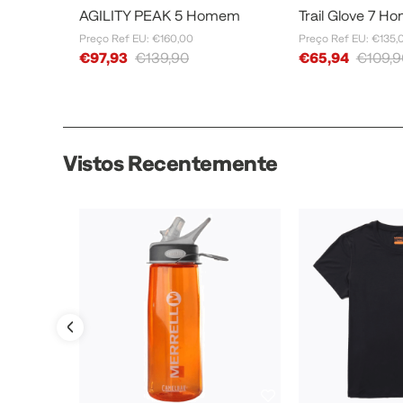
AGILITY PEAK 5 Homem
Trail Glove 7 
Preço Ref EU: €160,00
Preço Ref EU: €135,
Sale Price
Sale Price
€97,93
€139,90
€65,94
€109,9
Vistos Recentemente