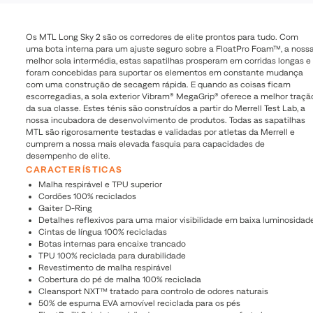
Os MTL Long Sky 2 são os corredores de elite prontos para tudo. Com
uma bota interna para um ajuste seguro sobre a FloatPro Foam™, a noss
melhor sola intermédia, estas sapatilhas prosperam em corridas longas e
foram concebidas para suportar os elementos em constante mudança
com uma construção de secagem rápida. E quando as coisas ficam
escorregadias, a sola exterior Vibram® MegaGrip® oferece a melhor traçã
da sua classe. Estes ténis são construídos a partir do Merrell Test Lab, a
nossa incubadora de desenvolvimento de produtos. Todas as sapatilhas
MTL são rigorosamente testadas e validadas por atletas da Merrell e
cumprem a nossa mais elevada fasquia para capacidades de
desempenho de elite.
CARACTERÍSTICAS
Malha respirável e TPU superior
Cordões 100% reciclados
Gaiter D-Ring
Detalhes reflexivos para uma maior visibilidade em baixa luminosidad
Cintas de língua 100% recicladas
Botas internas para encaixe trancado
TPU 100% reciclada para durabilidade
Revestimento de malha respirável
Cobertura do pé de malha 100% reciclada
Cleansport NXT™ tratado para controlo de odores naturais
50% de espuma EVA amovível reciclada para os pés