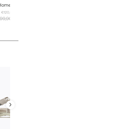
e Homem
: €120,00
99,90