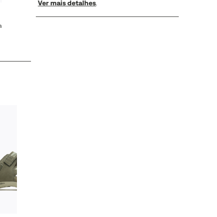
Ver mais detalhes
.
a