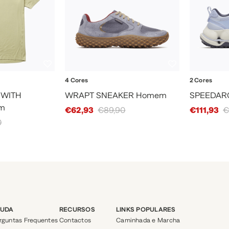
4 Cores
2 Cores
 WITH
WRAPT SNEAKER Homem
SPEEDARC
m
Sale Price
Sale Price
€62,93
€89,90
€111,93
€
0
JUDA
RECURSOS
LINKS POPULARES
rguntas Frequentes
Contactos
Caminhada e Marcha