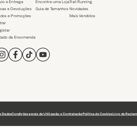
vio e Entrega
Encontre uma Loja
Trail Running
ocas e Devoluções
Guia de Tamanhos
Novidades
ldos e Promoções
Mais Vendidos
trar
gistar
tado da Encomenda
de Dados
Condições gerais de Utilização e Contratação
Política de Cookies
Livro de Recla