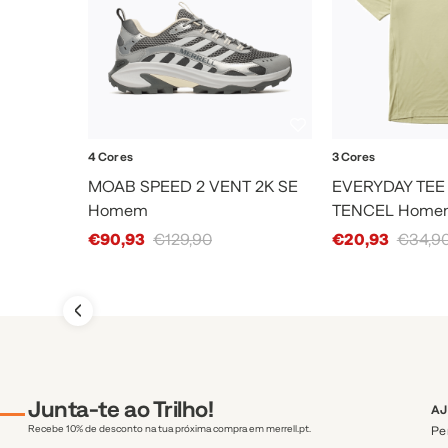
4 Cores
3 Cores
MOAB SPEED 2 VENT 2K SE
EVERYDAY TEE
Homem
TENCEL Home
Sale Price
Sale Price
€90,93
€129,90
€20,93
€34,9
Junta-te ao Trilho!
A
Pe
Recebe 10% de desconto na tua próxima compra em merrell.pt.