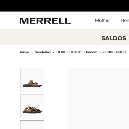
Mulher
Ho
SALDOS
Início
Sandálias
COVE LTR SLIDE Homem
J00003396C