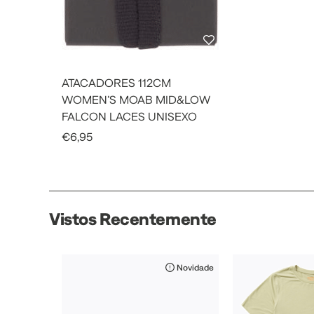
ATACADORES 112CM
WOMEN’S MOAB MID&LOW
FALCON LACES UNISEXO
Sale Price
€6,95
Vistos Recentemente
Novidade