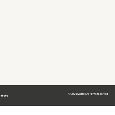
©
2026
Merrell All rights reserved
mações