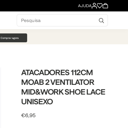
AJUDA
ESTADO ENCOMENDA
SERVIÇO AO CLIENTE
TROCAS E DEVOLUÇÕES
Comprar agora
ENVIO E ENTREGA
ATACADORES 112CM
MOAB 2 VENTILATOR
MID&WORK SHOE LACE
s
s
UNISEXO
€6,95