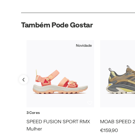
Também Pode Gostar
Novidade
3 Cores
SPEED FUSION SPORT RMX
MOAB SPEED 
Mulher
Sale Price
€159,90