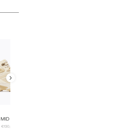
 MID WP Mulher
: €130,00