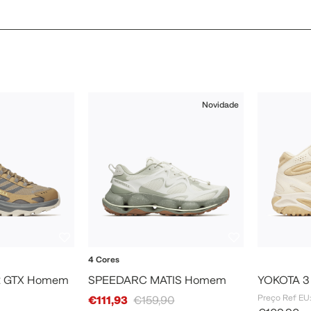
Novidade
4 Cores
2 GTX Homem
SPEEDARC MATIS Homem
YOKOTA 3
Sale Price
Preço Ref EU
€111,93
€159,90