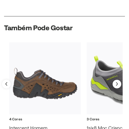
Também Pode Gostar
4 Cores
3 Cores
Intercept Homem
1six8 Moc Criança