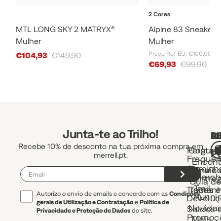
2 Cores
MTL LONG SKY 2 MATRYX®
Alpine 83 Sneaker 
Mulher
Mulher
Sale Price
Preço Ref EU: €100,00
€104,93
€149,90
Sale Price
€69,93
€99,90
Junta-te ao Trilho!
A
R
L
Recebe 10% de desconto na tua próxima compra em
Pergunt
Contac
P
merrell.pt.
Frequen
Encont
Caminh
uma Lo
Envio 
e March
Entre
Guia d
Trail
Trocas e
Taman
Autorizo o envio de emails e concordo com as
Condições
Runni
Devoluç
gerais de Utilização e Contratação
e
Política de
Novida
Saldos 
Privacidade e Proteção de Dados
do site.
Promoç
Mais