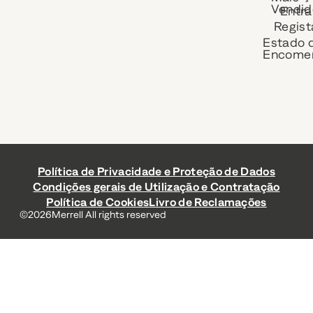
Vendid
Entra
Regist
Estado 
Encome
Política de Privacidade e Proteção de Dados
Condições gerais de Utilização e Contratação
Política de Cookies
Livro de Reclamações
©
2026
Merrell All rights reserved