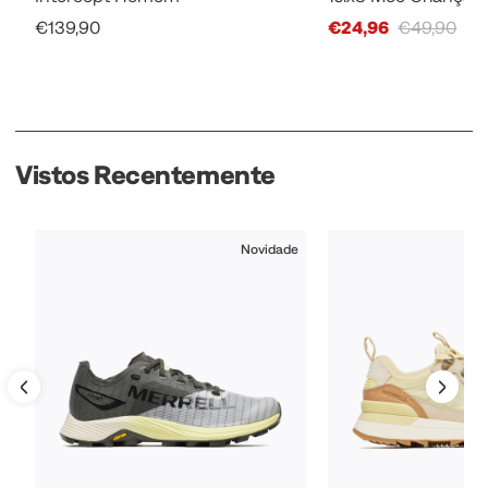
Sale Price
Sale Price
€139,90
€24,96
€49,90
Vistos Recentemente
Novidade