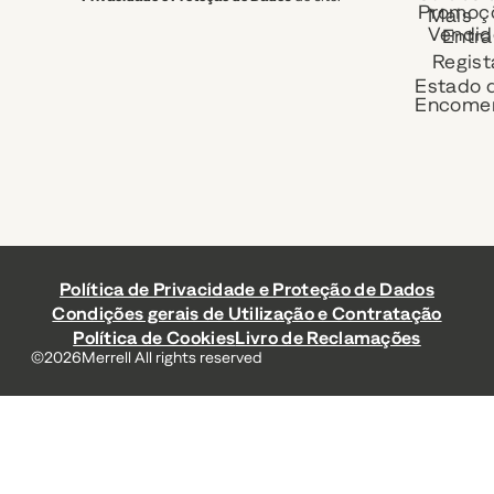
Promoç
Mais
Vendid
Entra
Regist
Estado 
Encome
Política de Privacidade e Proteção de Dados
Condições gerais de Utilização e Contratação
Política de Cookies
Livro de Reclamações
©
2026
Merrell All rights reserved