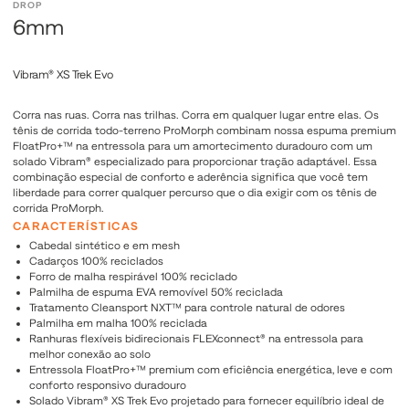
DROP
6mm
Vibram® XS Trek Evo
Corra nas ruas. Corra nas trilhas. Corra em qualquer lugar entre elas. Os
tênis de corrida todo-terreno ProMorph combinam nossa espuma premium
FloatPro+™ na entressola para um amortecimento duradouro com um
solado Vibram® especializado para proporcionar tração adaptável. Essa
combinação especial de conforto e aderência significa que você tem
liberdade para correr qualquer percurso que o dia exigir com os tênis de
corrida ProMorph.
CARACTERÍSTICAS
Cabedal sintético e em mesh
Cadarços 100% reciclados
Forro de malha respirável 100% reciclado
Palmilha de espuma EVA removível 50% reciclada
Tratamento Cleansport NXT™ para controle natural de odores
Palmilha em malha 100% reciclada
Ranhuras flexíveis bidirecionais FLEXconnect® na entressola para
melhor conexão ao solo
Entressola FloatPro+™ premium com eficiência energética, leve e com
conforto responsivo duradouro
Solado Vibram® XS Trek Evo projetado para fornecer equilíbrio ideal de