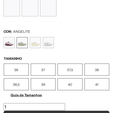
COR:
ANGELITE
TAMANHO
36
37
37,5
38
38,5
39
40
41
Guia de Tamanhos