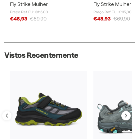
Fly Strike Mulher
Fly Strike Mulher
Preço Ref EU: €115,00
Preço Ref EU: €115,00
Sale Price
Sale Price
€48,93
€69,90
€48,93
€69,90
Vistos Recentemente