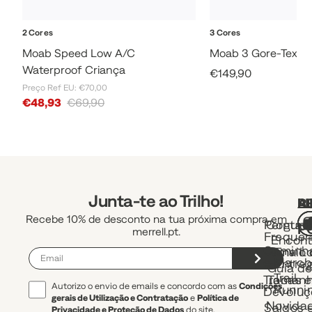
2 Cores
3 Cores
Moab Speed Low A/C
Moab 3 Gore-Tex M
Waterproof Criança
Sale Price
€149,90
Preço Ref EU: €70,00
Sale Price
€48,93
€69,90
Junta-te ao Trilho!
A
R
L
Recebe 10% de desconto na tua próxima compra em
Pergunt
Contac
P
merrell.pt.
Frequen
Encont
Caminh
uma Lo
Envio 
e March
Entre
Guia d
Trail
Trocas e
Taman
Autorizo o envio de emails e concordo com as
Condições
Runni
Devoluç
gerais de Utilização e Contratação
e
Política de
Novida
Saldos 
Privacidade e Proteção de Dados
do site.